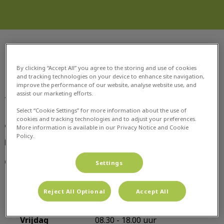
Dierenkliniek Waalre
By clicking “Accept All” you agree to the storing and use of cookies
and tracking technologies on your device to enhance site navigation,
improve the performance of our website, analyse website use, and
assist our marketing efforts.
Prunellalaan 2

5582 HB, Waalre
Select “Cookie Settings” for more information about the use of
cookies and tracking technologies and to adjust your preferences.
040 - 221 50 66
More information is available in our Privacy Notice and Cookie
Policy.
info@dierenkliniekwaalre.nl
Maandag
08.30 - 19.00 uur
Settings
Dinsdag
08.30 - 17.00 uur
Woensdag
08.30 - 18.00 uur
Reject All Optional
Accept All
Donderdag
08.30 - 17.00 uur
Vrijdag
08.30 - 18.00 uur